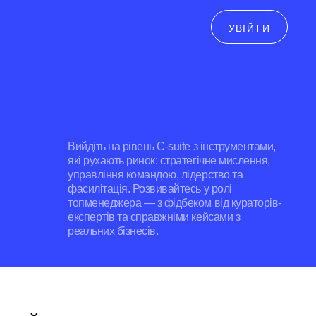
УВІЙТИ
Вийдіть на рівень C-suite з інструментами,
які рухають ринок: стратегічне мислення,
управління командою, лідерство та
фасилітація. Розвивайтесь у ролі
топменеджера — з фідбеком від кураторів-
експертів та справжніми кейсами з
реальних бізнесів.