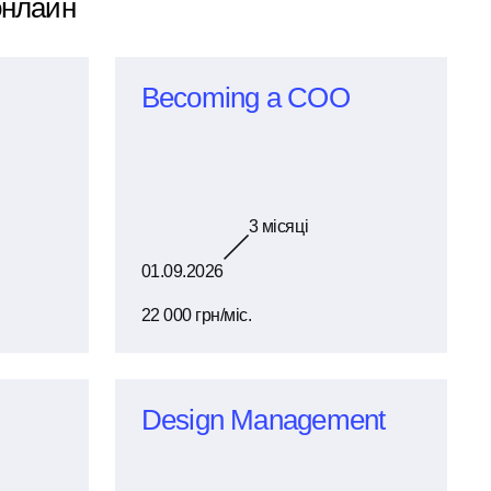
 онлайн
Becoming a COO
3
місяці
01.09.2026
22 000 грн/міс.
Design Management