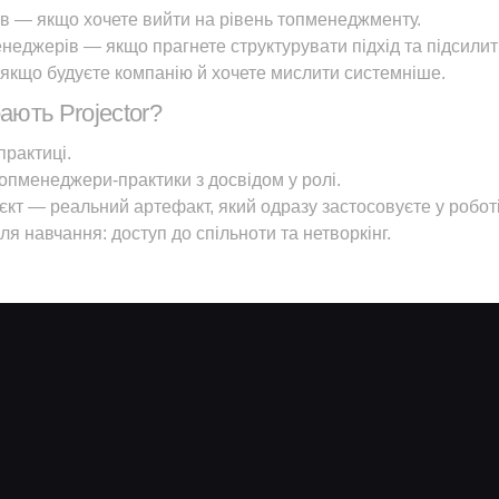
дів — якщо хочете вийти на рівень топменеджменту.
неджерів — якщо прагнете структурувати підхід та підсилит
якщо будуєте компанію й хочете мислити системніше.
ають Projector?
практиці.
опменеджери-практики з досвідом у ролі.
кт — реальний артефакт, який одразу застосовуєте у роботі
ля навчання: доступ до спільноти та нетворкінг.