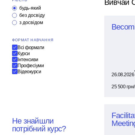
Вивчай C
РІВЕНЬ
будь-який
без досвіду
з досвідом
Becom
ФОРМАТ НАВЧАННЯ
Всі формати
Курси
Інтенсиви
Професіуми
Відеокурси
26.08.2026
25 500 грн/
Facilit
Не знайшли
Meetin
потрібний курс?