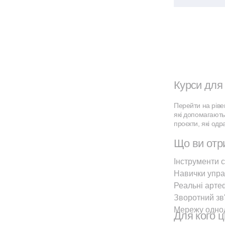
Курси для 
Перейти на ріве
які допомагають
проєкти, які одр
Що ви отр
Інструменти 
Навички упра
Реальні арте
Зворотний зв'
Мережу одноду
Для кого ц