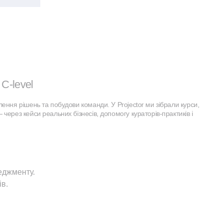
C-level
ення рішень та побудови команди. У Projector ми зібрали курси,
через кейси реальних бізнесів, допомогу кураторів-практиків і
еджменту.
в.