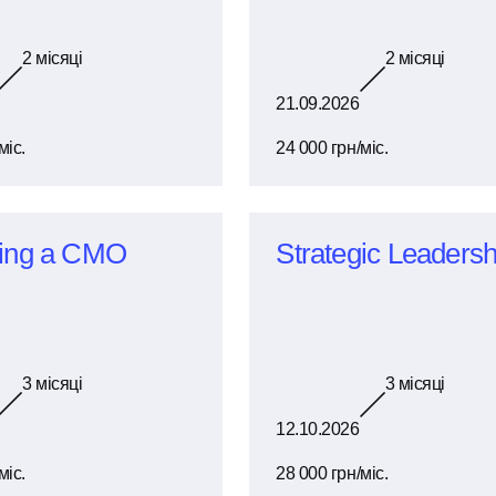
2
місяці
2
місяці
21.09.2026
міс.
24 000 грн/міс.
ing a CMO
Strategic Leadersh
3
місяці
3
місяці
12.10.2026
міс.
28 000 грн/міс.