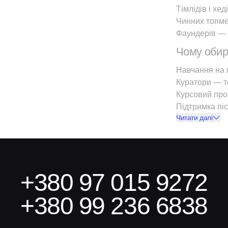
Тімлідів і хе
Чинних топме
Фаундерів — 
Чому обир
Навчання на 
Куратори — т
Курсовий проє
Підтримка піс
Читати далі
+380 97 015 9272
+380 99 236 6838