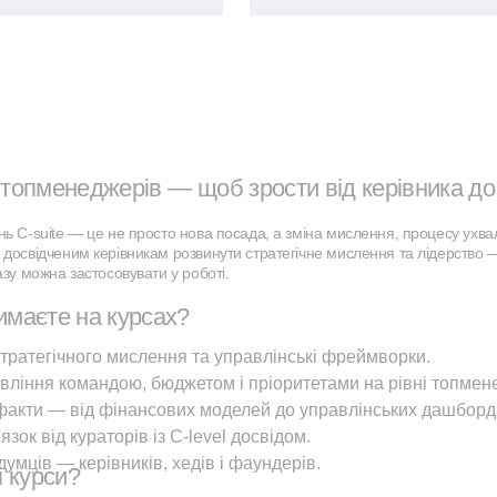
топменеджерів — щоб зрости від керівника до 
нь C-suite — це не просто нова посада, а зміна мислення, процесу ухвал
 досвідченим керівникам розвинути стратегічне мислення та лідерство — 
азу можна застосовувати у роботі.
имаєте на курсах?
стратегічного мислення та управлінські фреймворки.
вління командою, бюджетом і пріоритетами на рівні топмен
факти — від фінансових моделей до управлінських дашборді
язок від кураторів із C-level досвідом.
мців — керівників, хедів і фаундерів.
і курси?