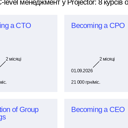
-level менеджмент у Projector: 8 курсів
ing a CTO
Becoming a CPO
2
місяці
2
місяці
01.09.2026
міс.
21 000 грн/міс.
ation of Group
Becoming a CEO
gs