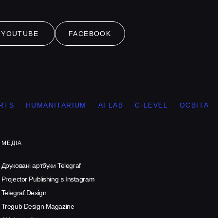
YOUTUBE
FACEBOOK
S
HUMANITARIUM
AI LAB
С-LEVEL
ОСВІТА
КУ
МЕДІА
Друковані артбуки Telegraf
Projector Publishing в Instagram
Telegraf.Design
Tregub Design Magazine