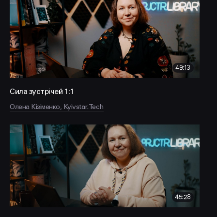
FACEBOOK
LINKEDIN
49:13
Сила зустрічей 1:1
Олена Кізіменко, Kyivstar.Tech
45:28