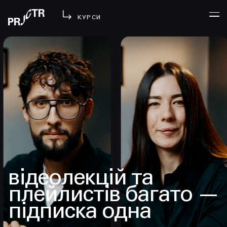
КУРСИ
УВІЙТИ
МЕНЮ
у проджі
бібліотека
менторство
lezo
блог
відеолекцій та
вийти
плейлистів багато —
підписка одна