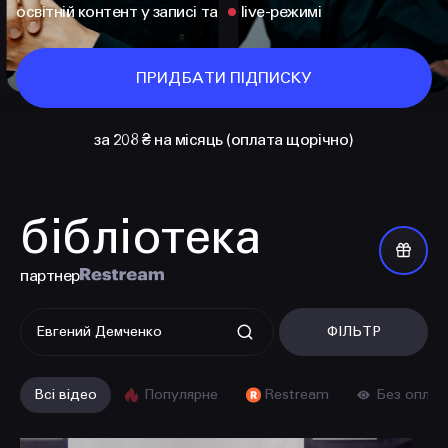
освітній контент у записі та
live-режимі
ПРИДБАТИ ПІДПИСКУ
за 208 ₴ на місяць (оплата щорічно)
бібліотека
КОНТАКТИ
+38 097 015 92 72
партнер
+38 099 236 68 38
ФІЛЬТР
hello@prjctr.com
Всі відео
Популярне
Restream
Без оплат
INSTAGRAM
TELEGRAM
YOUTUBE