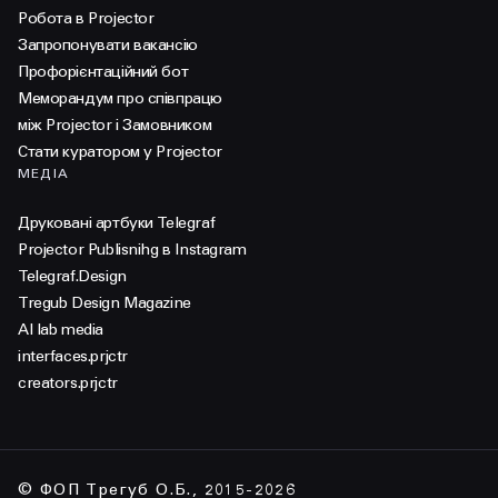
Робота в Projector
Запропонувати вакансію
Профорієнтаційний бот
Меморандум про співпрацю
між Projector і Замовником
Стати куратором у Projector
МЕДІА
Друковані артбуки Telegraf
Projector Publisnihg в Instagram
Telegraf.Design
Tregub Design Magazine
AI lab media
interfaces.prjctr
creators.prjctr
© ФОП Трегуб О.Б., 2015-2026