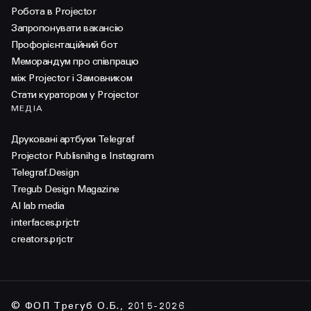
Робота в Projector
Запропонувати вакансію
Профорієнтаційний бот
Меморандум про співпрацю
між Projector і Замовником
Стати куратором у Projector
МЕДІА
Друковані артбуки Telegraf
Projector Publisnihg в Instagram
Telegraf.Design
Tregub Design Magazine
AI lab media
interfaces.prjctr
creators.prjctr
© ФОП Трегуб О.Б., 2015-2026