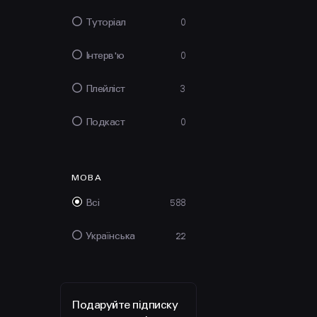
Туторіал
0
Інтерв'ю
0
Плейліст
3
Подкаст
0
МОВА
Всі
588
Українська
22
Подаруйте підписку