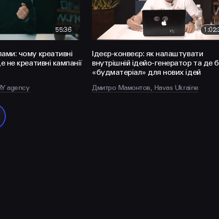
55:36
1:02:
ами: чому креативні
Ідеєр-конвеєр: як налаштувати
е не креативні кампанії
внутрішній ідейо-генератор та де 
«будматеріал» для нових ідей
RY agency
Дмитро Мамонтов, Havas Ukraine