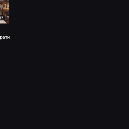
37
брати