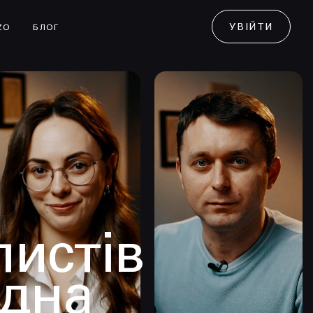
УВІЙТИ
ZO
БЛОГ
листів
одна