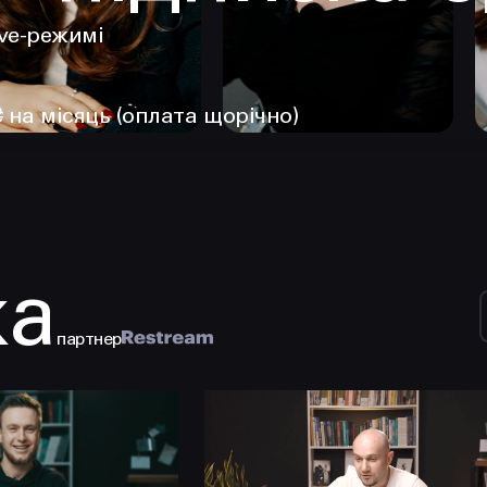
ive-режимі
₴ на місяць (оплата щорічно)
ка
партнер