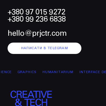
+380 97 015 9272
+380 99 236 6838
hello@prjctr.com
НАПИСАТИ В TELEGRAM
GRAPHICS
HUMANITARIUM
INTERFACE DESIGN
M