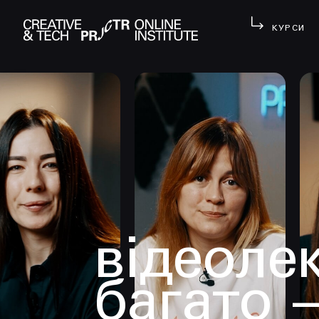
КУРСИ
відеолек
багато 