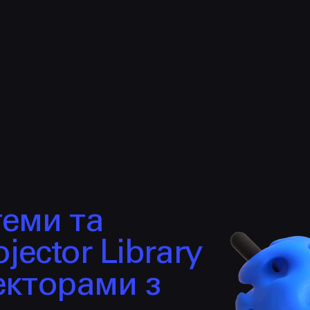
НАПИСАТИ
Політикою
Конфіденційності
hello@prjctr.com.ua
теми та
jector Library
екторами з