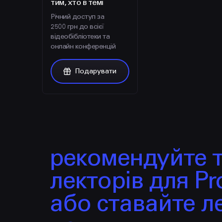
тим, хто в темі
Річний доступ за
2500 грн до всієї
відеобібліотеки та
онлайн конференцій
Подарувати
рекомендуйте 
лекторів для Pro
або ставайте л