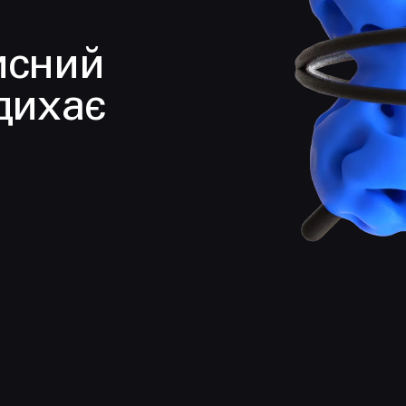
исний
дихає