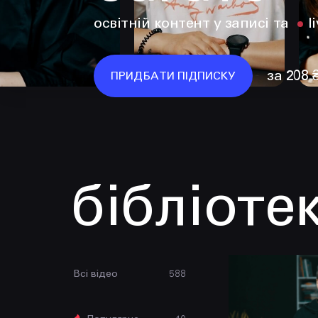
освітній контент у записі та
l
за 208 
ПРИДБАТИ ПІДПИСКУ
бібліоте
Всі відео
588