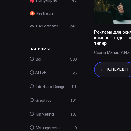
Популярне
40
Restream
1
Без оплати
244
Реклама для рекл
кампанії тоді — ц
тепер
НАПРЯМКИ
Сергій Малик, ANG
Всі
588
← ПОПЕРЕДНІ
AI Lab
25
Interface Design
111
Graphics
104
Marketing
103
Management
119