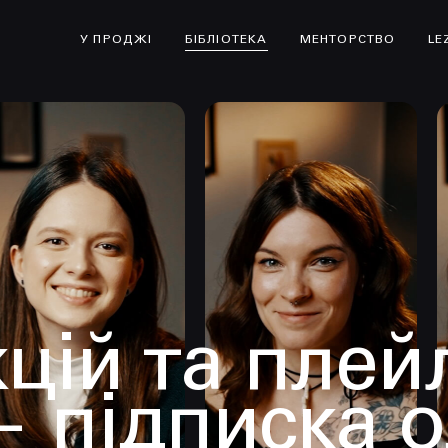
У ПРОДЖІ
БІБЛІОТЕКА
МЕНТОРСТВО
LE
цій та плей
— підписка 