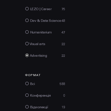
LEZO | Сareer
75
Dev & Data Science
48
Humanitarium
47
Visual arts
22
Advertising
22
ФОРМАТ
Всі
588
Конференція
0
Відеолекції
19