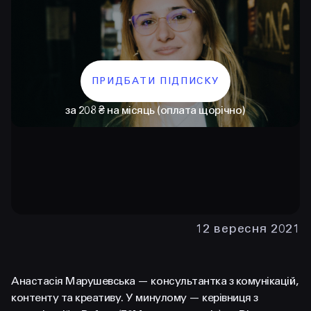
ПРИДБАТИ ПІДПИСКУ
за 208 ₴ на місяць (оплата щорічно)
КОНТАКТИ
+38 097 015 92 72
+38 099 236 68 38
12 вересня 2021
hello@prjctr.com
Анастасія Марушевська — консультантка з комунікацій,
INSTAGRAM
TELEGRAM
YOUTUBE
контенту та креативу. У минулому — керівниця з