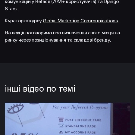
комунікацій у Reface (70М+ користувачів) та Django
FACEBOOK
LINKEDIN
Stars.
Кураторка курсу
Global Marketing Communications
.
На лекції поговоримо про визначення свого місця на
ринку через позиціонування та складові бренду.
інші відео по темі