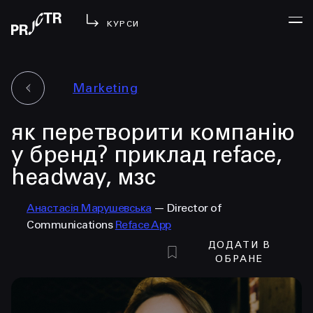
КУРСИ
Marketing
УВІЙТИ
як перетворити компанію
МЕНЮ
у проджі
у бренд? приклад reface,
бібліотека
headway, мзс
менторство
lezo
Анастасія Марушевська
— Director of
Communications
Reface App
блог
ДОДАТИ В
вийти
ОБРАНЕ