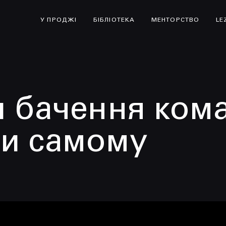
У ПРОДЖІ
БІБЛІОТЕКА
МЕНТОРСТВО
LE
и бачення ком
ти самому