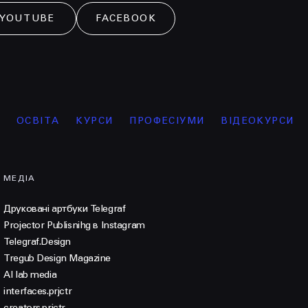
YOUTUBE
FACEBOOK
ОСВІТА
КУРСИ
ПРОФЕСІУМИ
ВІДЕОКУРСИ
ІН
МЕДІА
Друковані артбуки Telegraf
Projector Publisnihg в Instagram
Telegraf.Design
Tregub Design Magazine
AI lab media
interfaces.prjctr
creators.prjctr