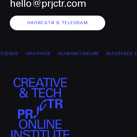
hello@prjctr.com
НАПИСАТИ В TELEGRAM
ENCE
GRAPHICS
HUMANITARIUM
INTERFACE DES