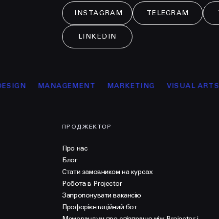
INSTAGRAM
TELEGRAM
LINKEDIN
IGN
MANAGEMENT
MARKETING
VISUAL ARTS
ПРОДЖЕКТОР
Про нас
Блог
Стати замовником на курсах
Робота в Projector
Запропонувати вакансію
Профорієнтаційний бот
Меморандум про співпрацю між Projector і