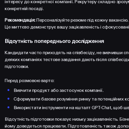
інтересу до конкретної компанії. Рекрутеру складно зрозум
конкретній посаді.
Рекомендація:
Персоналізуйте резюме під кожну вакансію. 
Це миттєво демонструє вашу зацікавленість і сфокусовані
Відсутність попереднього дослідження
Кандидати часто приходять на співбесіду, не вивчивши спе
деяких компаніях тестове завдання дають після співбесід
підготовки.
Перед розмовою варто:
•
Вивчити продукт або застосунок компанії.
•
Сформувати базове розуміння ринку та потенційних ко
•
Використати інструменти на кшталт GPT-Chat, щоб шв
Відсутність підготовки показує низьку зацікавленість. Бі
йому доведеться працювати. Підготовленість також допома