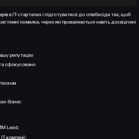
в в IT-стартапах і підготуватися до співбесіди так, щоб
истемні помилки, через які провалюються навіть досвідчені
вашу репутацію
 та сфокусовано
 тиском
кає бізнес
MM Lead;
IT-компанії;