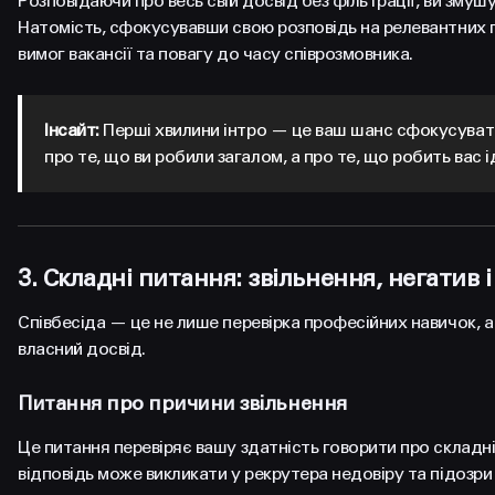
Розповідаючи про весь свій досвід без фільтрації, ви зму
Натомість, сфокусувавши свою розповідь на релевантних п
вимог вакансії та повагу до часу співрозмовника.
Інсайт:
Перші хвилини інтро — це ваш шанс сфокусувати у
про те, що ви робили загалом, а про те, що робить вас 
3. Складні питання: звільнення, негатив і
Співбесіда — це не лише перевірка професійних навичок, а 
власний досвід.
Питання про причини звільнення
Це питання перевіряє вашу здатність говорити про складні
відповідь може викликати у рекрутера недовіру та підозри