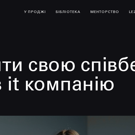
У ПРОДЖІ
БІБЛІОТЕКА
МЕНТОРСТВО
LE
ти свою співб
 it компанію