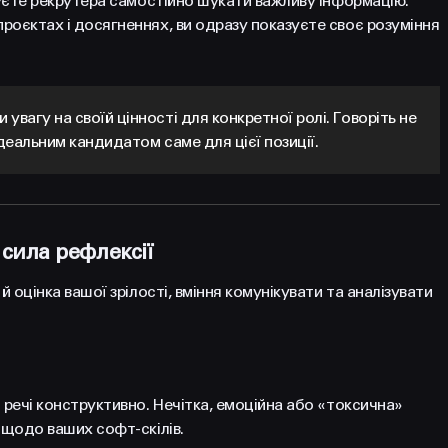
шуєте рекрутера самостійно шукати важливу інформацію.
роєктах і досягненнях, ви одразу показуєте своє розуміння
вагу на своїй цінності для конкретної ролі. Говоріть не
ідеальним кандидатом саме для цієї позиції.
 сила рефлексії
й оцінка вашої зрілості, вміння комунікувати та аналізувати
 речі конструктивно. Нечітка, емоційна або «токсична»
 щодо ваших софт-скілів.