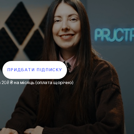
ПРИДБАТИ ПІДПИСКУ
а 208 ₴ на місяць (оплата щорічно)