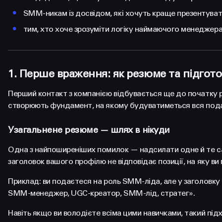
•
SMM-никам із досвідом, які хочуть краще презентувати
•
тим, хто хоче зрозуміти логіку наймаючого менеджера
1. Перше враження: як резюме та підго
Перший контакт з компанією відбувається ще до початку р
створюють фундамент, на якому будуватиметься вся пода
Узагальнене резюме — шлях в нікуди
Одна з найпоширеніших помилок — надсилати одне й те сам
заголовок вашого профілю не відповідає позиції, на яку ви
Приклад: ви подаєтеся на роль SMM-ліда, але у заголовку
SMM-менеджер, UGC-креатор, SMM-лід, стратег».
Навіть якщо ви володієте всіма цими навичками, такий під