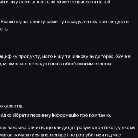
іти, яку саме цінність ви можете принести на цій
Вкажіть у заголовку саме ту посаду, на яку претендуєте.
сть.
цифіку продукту, його нішу та цільову аудиторію. Хоча в
и, мінімальне дослідження є обов’язковим етапом
НАПИСАТИ
Політикою
Конфіденційності
hello@prjctr.com.ua
нкурентів.
идко зібрати первинну інформацію про компанію.
знесу важливо бачити, що кандидат розуміє контекст, у якому
гає почуватися впевненіше і не розгубитися під час