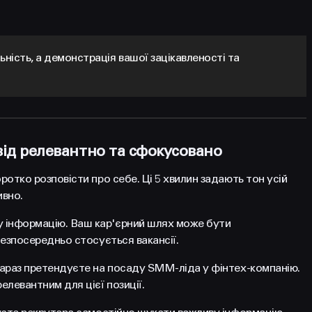
ність, а демонстрація вашої зацікавленості та
від релевантно та сфокусовано
ротко розповісти про себе. Ці 5 хвилин задають тон усій
ивно.
у інформацію. Ваш кар'єрний шлях може бути
безпосередньо стосується вакансії.
 зараз претендуєте на посаду SMM-ліда у фінтех-компанію.
елевантним для цієї позиції.