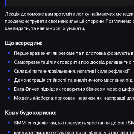
Лекція допоможе вам зрозуміти логіку наймаючих менеджері
продемонструвати свої найсильніші сторони. Розглянемо с
кандидати, та навчимося їх уникати.
Що всередині:
•
Перше враження: як резюме та підготовка формують 
•
Самопрезентація: як говорити про досвід релевантно
•
Складні питання: звільнення, негатив і сила рефлексії
•
Демонстрація стійкості та аналітичного мислення під
•
Data-Driven підхід: як говорити з бізнесом мовою цифр
•
Модель айсберга: приховані навички, які насправді шу
Кому буде корисно:
•
SMM-спеціалістам, які планують зростання до ролі S
•
кандидатам, що готуються до співбесід у стартапи та 