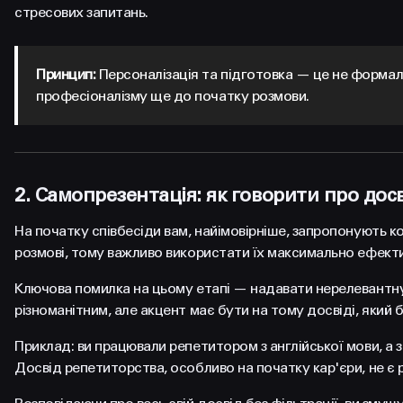
стресових запитань.
Принцип:
Персоналізація та підготовка — це не формаль
професіоналізму ще до початку розмови.
2. Самопрезентація: як говорити про дос
На початку співбесіди вам, найімовірніше, запропонують ко
розмові, тому важливо використати їх максимально ефект
Ключова помилка на цьому етапі — надавати нерелевантн
різноманітним, але акцент має бути на тому досвіді, який 
Приклад: ви працювали репетитором з англійської мови, а
Досвід репетиторства, особливо на початку кар'єри, не є р