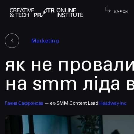
КУРСИ
Marketing
як не провали
на smm ліда в
Ганна Сафронова
— ex-SMM Content Lead
Headway Inc