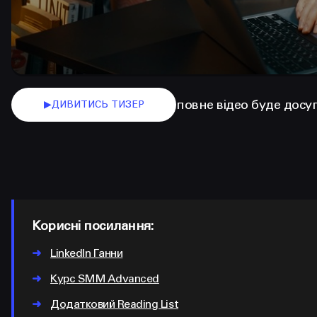
повне відео буде досу
▶
ДИВИТИСЬ ТИЗЕР
Корисні посилання:
➜
LinkedIn Ганни
➜
Курс SMM Advanced
➜
Додатковий Reading List