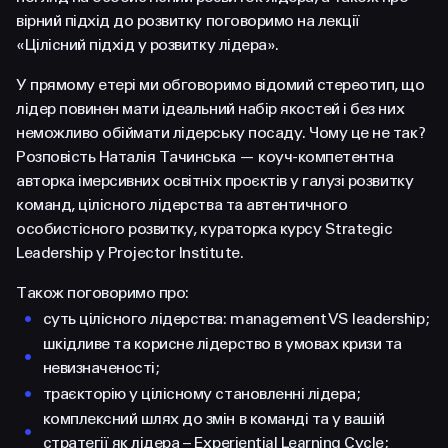
FACEBOOK
LINKEDIN
вірний підхід до розвитку поговоримо на лекції
«Цілісний підхід у розвитку лідера».
У прямому етері ми обговоримо відомий стереотип, що
лідер повинен мати ідеальний набір якостей і без них
неможливо обіймати лідерську посаду. Чому це не так?
Розповість Наталія Тачинська — коуч-компетентна
авторка імерсивних освітніх проєктів у галузі розвитку
команд, цілісного лідерства та автентичного
особистісного розвитку, кураторка курсу Strategic
Leadership у Projector Institute.
Також поговоримо про:
суть цілісного лідерства: management VS leadership;
шкідливе та корисне лідерство в умовах кризи та
невизначеності;
траєкторію у цілісному становленні лідера;
комплексний шлях до змін в команді та у вашій
стратегії як лідера – Experiential Learning Cycle;