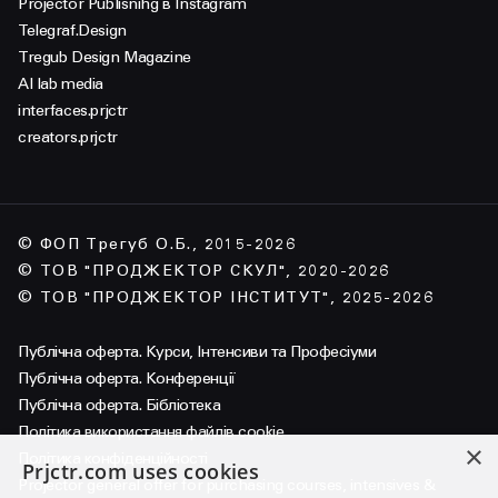
Projector Publisnihg в Instagram
Telegraf.Design
Tregub Design Magazine
AI lab media
interfaces.prjctr
creators.prjctr
© ФОП Трегуб О.Б., 2015-2026
© ТОВ "ПРОДЖЕКТОР СКУЛ", 2020-2026
© ТОВ "ПРОДЖЕКТОР ІНСТИТУТ", 2025-2026
Публічна оферта. Курси, Інтенсиви та Професіуми
Публічна оферта. Конференції
Публічна оферта. Бібліотека
Політика використання файлів cookie
×
Політика конфіденційності
Prjctr.com uses cookies
Projector general offer for purchasing courses, intensives &