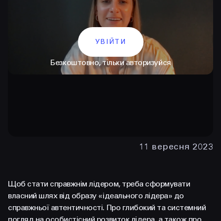
УВІЙТИ
Безкоштовно, тільки авторизуйся
КОНТАКТИ
+38 097 015 92 72
11 вересня 2023
+38 099 236 68 38
hello@prjctr.com
Щоб стати справжнім лідером, треба сформувати
власний шлях від образу «ідеального лідера» до
справжньої автентичності. Про глибокий та системний
INSTAGRAM
TELEGRAM
YOUTUBE
погляд на особистісний розвиток лідера, а також про