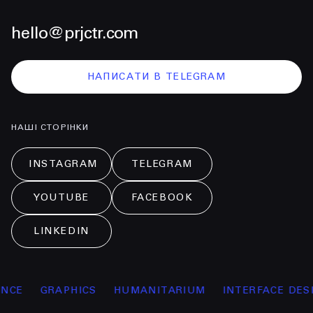
hello@prjctr.com
НАПИСАТИ В TELEGRAM
НАШІ СТОРІНКИ
INSTAGRAM
TELEGRAM
YOUTUBE
FACEBOOK
LINKEDIN
E
GRAPHICS
HUMANITARIUM
INTERFACE DESIGN