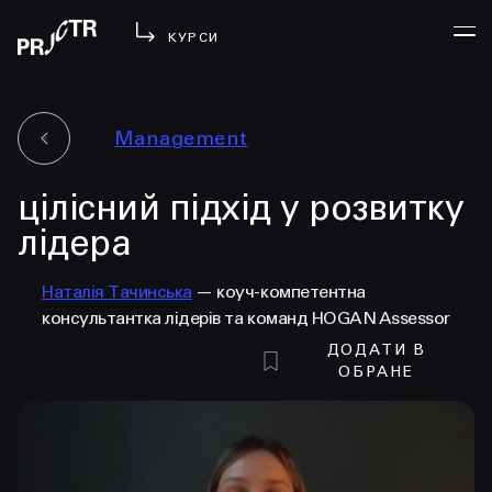
КУРСИ
Management
УВІЙТИ
цілісний підхід у розвитку
МЕНЮ
у проджі
лідера
бібліотека
Наталія Тачинська
— коуч-компетентна
менторство
консультантка лідерів та команд HOGAN Assessor
lezo
ДОДАТИ В
блог
ОБРАНЕ
вийти