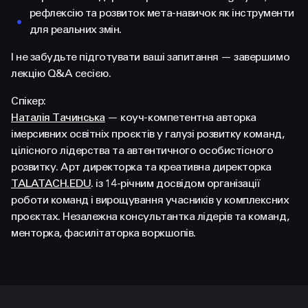
рефлексію та розвиток мета-навичок як інструменти
для реальних змін.
І не забудьте підготувати ваші запитання — завершимо
лекцію Q&A сесією.
Спікер:
Наталія Тачинська
— коуч-компетентна авторка
імерсивних освітніх проєктів у галузі розвитку команд,
цілісного лідерства та автентичного особистісного
розвитку. Арт директорка та креативна директорка
TALATACH.EDU
. із 14-річним досвідом організації
роботи команд і вирощування учасників у комплексних
проєктах. Незалежна консультантка лідерів та команд,
менторка, фасилітаторка воркшопів.