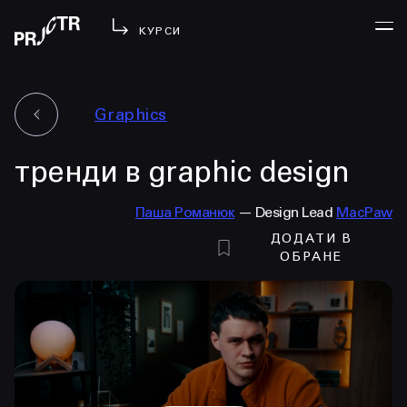
КУРСИ
Graphics
УВІЙТИ
тренди в graphic design
МЕНЮ
у проджі
Паша Романюк
— Design Lead
MacPaw
бібліотека
ДОДАТИ В
менторство
ОБРАНЕ
lezo
блог
вийти