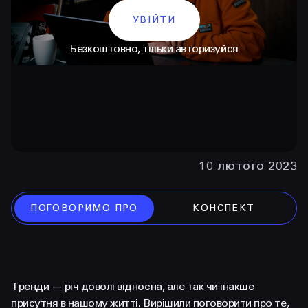
УВІЙТИ
Безкоштовно, тільки авторизуйся
10 лютого 2023
КОНТАКТИ
+38 097 015 92 72
ПОГОВОРИМО ПРО
КОНСПЕКТ
+38 099 236 68 38
hello@prjctr.com
Тренди — річ доволі відносна, але так чи інакше
INSTAGRAM
TELEGRAM
YOUTUBE
присутня в нашому житті. Вирішили поговорити про те,