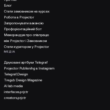
Блог
Стати замовником на курсах
Робота в Projector
Запропонувати вакансію
Профорієнтаційний бот
Меморандум про співпрацю
між Projector і Замовником
Стати куратором у Projector
МЕДІА
Друковані артбуки Telegraf
Projector Publisnihg в Instagram
Telegraf.Design
Tregub Design Magazine
AI lab media
interfaces.prjctr
creators.prjctr