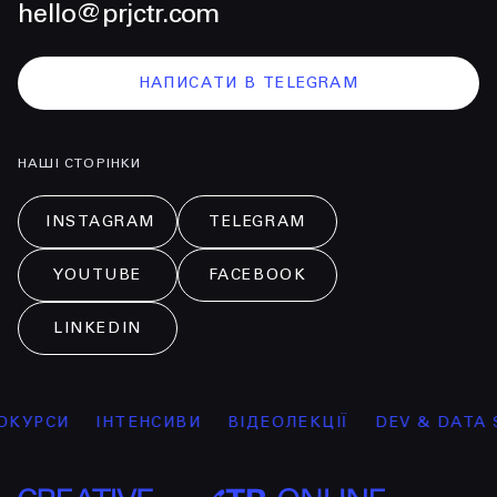
hello@prjctr.com
НАПИСАТИ В TELEGRAM
НАШІ СТОРІНКИ
INSTAGRAM
TELEGRAM
YOUTUBE
FACEBOOK
LINKEDIN
УРСИ
ІНТЕНСИВИ
ВІДЕОЛЕКЦІЇ
DEV & DATA SCI