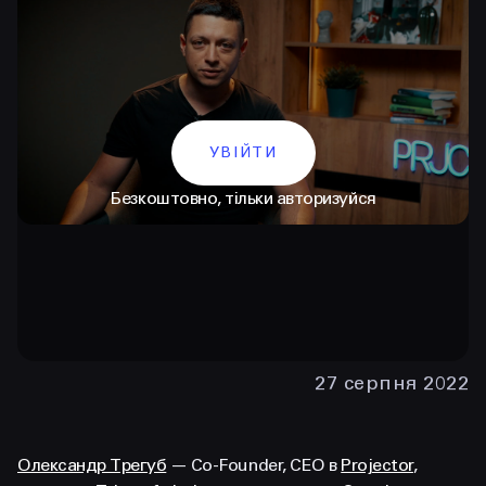
УВІЙТИ
Безкоштовно, тільки авторизуйся
КОНТАКТИ
+38 097 015 92 72
+38 099 236 68 38
27 серпня 2022
hello@prjctr.com
INSTAGRAM
TELEGRAM
YOUTUBE
Олександр Трегуб
— Co-Founder, CEO в
Projector
,