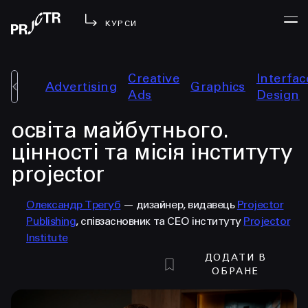
КУРСИ
Creative
Interfac
Advertising
Graphics
УВІЙТИ
Ads
Design
освіта майбутнього.
МЕНЮ
у проджі
цінності та місія інституту
бібліотека
projector
менторство
lezo
Олександр Трегуб
— дизайнер, видавець
Projector
Publishing
, співзасновник та CEO інституту
Projector
блог
Institute
вийти
ДОДАТИ В
ОБРАНЕ