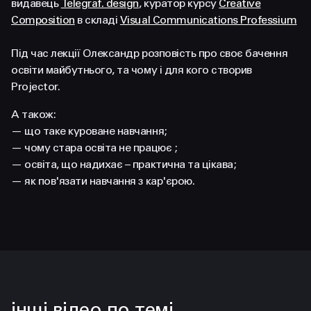
видавець
Telegraf. design
, куратор курсу
Creative
FACEBOOK
LINKEDIN
Composition
в складі
Visual Communications Professium
Під час лекції Олександр розповість про своє бачення
освіти майбутнього, та чому і для кого створив
Projector.
А також:
— що таке куроване навчання;
— чому стара освіта не працює ;
— освіта, що надихає – практична та цікава;
— як пов'язати навчання з кар'єрою.
інші відео по темі