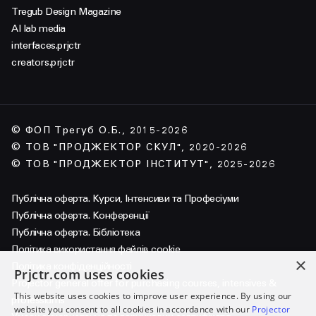
Tregub Design Magazine
AI lab media
interfaces.prjctr
creators.prjctr
© ФОП Трегуб О.Б., 2015-2026
© ТОВ "ПРОДЖЕКТОР СКУЛ", 2020-2026
© ТОВ "ПРОДЖЕКТОР ІНСТИТУТ", 2025-2026
Публічна оферта. Курси, Інтенсиви та Професіуми
Публічна оферта. Конференції
Публічна оферта. Бібліотека
Політика використання файлів cookie
×
Політика конфіденційності
Prjctr.com uses cookies
Projector general offer for purchasing courses, intensives &
This website uses cookies to improve user experience. By using our
professiums
website you consent to all cookies in accordance with our
Projector