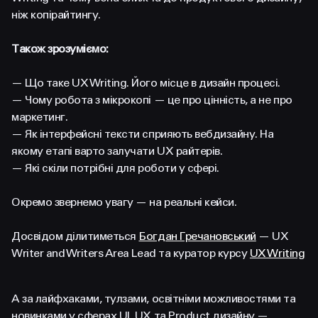
FACEBOOK
LINKEDIN
ніж копірайтингу.
Також зрозуміємо:
— Що таке UX Writing. Його місце в дизайн процесі.
— Чому робота з мікрокопі — це про цінність, а не про
маркетинг.
— Як інтерфейсні тексти сприяють вебдизайну. На
якому етапі варто залучати UX райтерів.
— Які скіли потрібні для роботи у сфері.
Окремо звернемо увагу — на реальні кейси.
Досвідом ділитиметься
Богдан Гречановський
— UX
Writer and Writers Area Lead та куратор курсу
UX Writing
А за лайфхаками, тулзами, освітніми можливостями та
новинками у сферах UI, UX та Product дизайну —