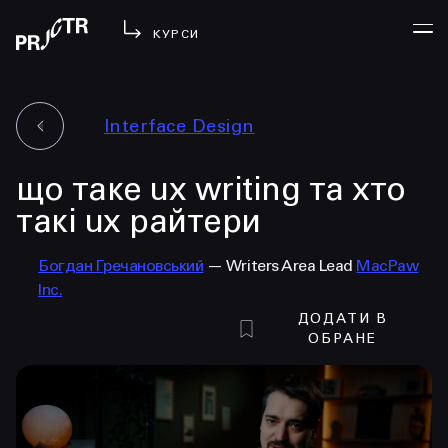
КУРСИ
Interface Design
УВІЙТИ
що таке ux writing та хто
МЕНЮ
у проджі
такі ux райтери
бібліотека
Богдан Гречановський
— Writers Area Lead
MacPaw
менторство
Inc.
lezo
ДОДАТИ В
блог
ОБРАНЕ
вийти