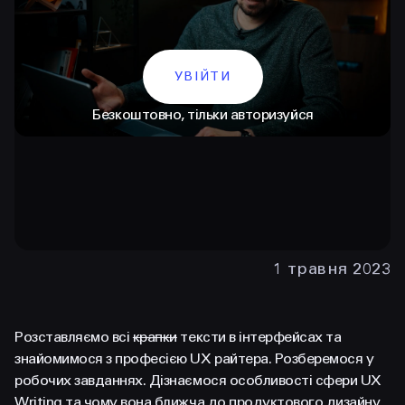
УВІЙТИ
Безкоштовно, тільки авторизуйся
КОНТАКТИ
+38 097 015 92 72
1 травня 2023
+38 099 236 68 38
hello@prjctr.com
Розставляємо всі
крапки
тексти в інтерфейсах та
знайомимося з професією UX райтера. Розберемося у
робочих завданнях. Дізнаємося особливості сфери UX
INSTAGRAM
TELEGRAM
YOUTUBE
Writing та чому вона ближча до продуктового дизайну,