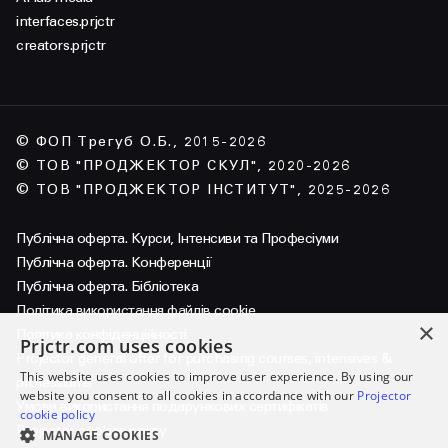
interfaces.prjctr
creators.prjctr
© ФОП Трегуб О.Б., 2015-2026
© ТОВ "ПРОДЖЕКТОР СКУЛ", 2020-2026
© ТОВ "ПРОДЖЕКТОР ІНСТИТУТ", 2025-2026
Публічна оферта. Курси, Інтенсиви та Професіуми
Публічна оферта. Конференції
Публічна оферта. Бібліотека
Політика використання файлів cookie
×
Політика конфіденційності
Prjctr.com uses cookies
Projector general offer for purchasing courses, intensives &
This website uses cookies to improve user experience. By using our
professiums
website you consent to all cookies in accordance with our
Projector
Умови використання подарункових сертифікатів
cookie policy
Projector cookies policy
MANAGE COOKIES