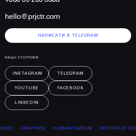
hello@prjctr.com
НАПИСАТИ В TELEGRAM
НАШІ СТОРІНКИ
INSTAGRAM
TELEGRAM
YOUTUBE
FACEBOOK
LINKEDIN
CE
GRAPHICS
HUMANITARIUM
INTERFACE DESIG