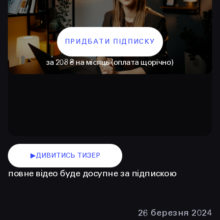
ПРИДБАТИ ПІДПИСКУ
за 208 ₴ на місяць (оплата щорічно)
КОНТАКТИ
+38 097 015 92 72
+38 099 236 68 38
▶
ДИВИТИСЬ ТИЗЕР
повне відео буде досупне за підпискою
hello@prjctr.com
INSTAGRAM
TELEGRAM
YOUTUBE
26 березня 2024