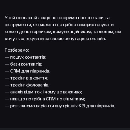
FACEBOOK
LINKEDIN
У цій оновленій лекції поговоримо про ті етапи та
інструменти, які можна і потрібно використовувати
кожен день піарникам, комунікаційникам, та людям, які
хочуть слідкувати за своєю репутацією онлайн.
Розберемо:
— пошук контактів;
— бази контактів;
— CRM для піарників;
— трекінг відкриття;
— трекінг фоловапів;
— аналіз відміток і чому це важливо;
— навіщо потрібна CRM по відміткам;
— розглянемо варіанти внутрішніх KPI для піарників.