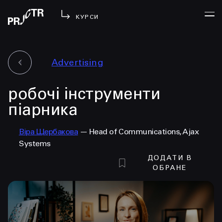
КУРСИ
Advertising
УВІЙТИ
робочі інструменти
МЕНЮ
у проджі
піарника
бібліотека
Віра Щербакова
— Head of Communications, Ajax
менторство
Systems
lezo
ДОДАТИ В
блог
ОБРАНЕ
вийти