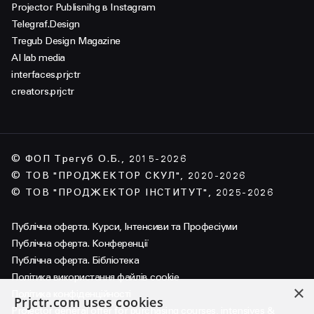
Projector Publisnihg в Instagram
Telegraf.Design
Tregub Design Magazine
AI lab media
interfaces.prjctr
creators.prjctr
© ФОП Трегуб О.Б., 2015-2026
© ТОВ "ПРОДЖЕКТОР СКУЛ", 2020-2026
© ТОВ "ПРОДЖЕКТОР ІНСТИТУТ", 2025-2026
Публічна оферта. Курси, Інтенсиви та Професіуми
Публічна оферта. Конференції
Публічна оферта. Бібліотека
Політика використання файлів cookie
×
Політика конфіденційності
Prjctr.com uses cookies
Projector general offer for purchasing courses, intensives &