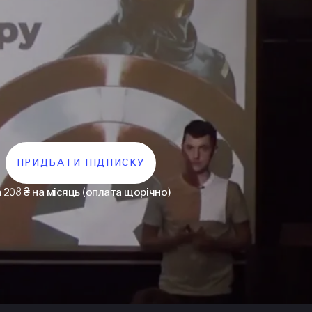
ПРИДБАТИ ПІДПИСКУ
а 208 ₴ на місяць (оплата щорічно)