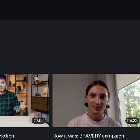
НАПИСАТИ
Політикою
Конфіденційності
hello@prjctr.com.ua
27:50
59:22
Notion
How it was: BRAVERY campaign