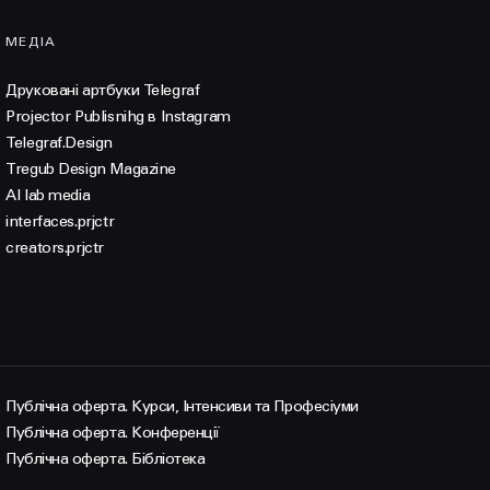
МЕДІА
Друковані артбуки Telegraf
Projector Publisnihg в Instagram
Telegraf.Design
Tregub Design Magazine
AI lab media
interfaces.prjctr
creators.prjctr
Публічна оферта. Курси, Інтенсиви та Професіуми
Публічна оферта. Конференції
Публічна оферта. Бібліотека