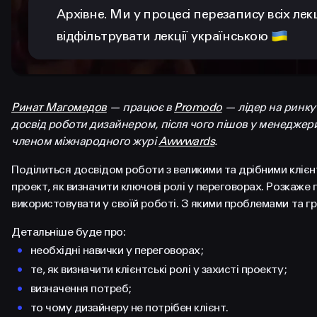
Архівне. Ми у процесі перезапису всіх лек
відфільтрувати лекції українською
Ринат Магомедов
— працює в
Promodo
— лідер на ринку
досвід роботи дизайнером, після чого пішов у менеджери
членом міжнародного журі
Awwwards
.
Поділиться досвідом роботи з великими та дрібними клієн
проект, як визначити ключові ролі у переговорах. Розкаже
використовувати у своїй роботі. З якими проблемами та г
Детальніше буде про:
необхідні навички у переговорах;
те, як визначити клієнтські ролі у захисті проекту;
визначення потреб;
то чому дизайнеру не потрібен клієнт.