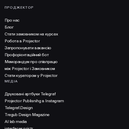
ПРОДЖЕКТОР
Про нас
Блог
Стати замовником на курсах
Робота в Projector
Запропонувати вакансію
Профорієнтаційний бот
Меморандум про співпрацю
між Projector і Замовником
Стати куратором у Projector
МЕДІА
Друковані артбуки Telegraf
Projector Publisnihg в Instagram
Telegraf.Design
Tregub Design Magazine
AI lab media
interfaces.prjctr