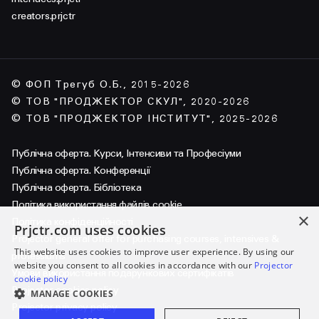
creators.prjctr
© ФОП Трегуб О.Б., 2015-2026
© ТОВ "ПРОДЖЕКТОР СКУЛ", 2020-2026
© ТОВ "ПРОДЖЕКТОР ІНСТИТУТ", 2025-2026
Публічна оферта. Курси, Інтенсиви та Професіуми
Публічна оферта. Конференції
Публічна оферта. Бібліотека
Політика використання файлів cookie
×
Політика конфіденційності
Prjctr.com uses cookies
Projector general offer for purchasing courses, intensives &
This website uses cookies to improve user experience. By using our
professiums
website you consent to all cookies in accordance with our
Projector
Умови використання подарункових сертифікатів
cookie policy
Projector cookies policy
MANAGE COOKIES
Projector privacy policy