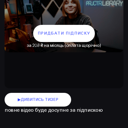
ПРИДБАТИ ПІДПИСКУ
за 208 ₴ на місяць (оплата щорічно)
КОНТАКТИ
+38 097 015 92 72
+38 099 236 68 38
▶
ДИВИТИСЬ ТИЗЕР
hello@prjctr.com
повне відео буде досупне за підпискою
INSTAGRAM
TELEGRAM
YOUTUBE