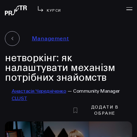
КУРСИ
Management
УВІЙТИ
нетворкінг: як
МЕНЮ
у проджі
налаштувати механізм
бібліотека
потрібних знайомств
менторство
lezo
Анастасія Чередніченко
— Community Manager
CLUST
блог
ДОДАТИ В
вийти
ОБРАНЕ