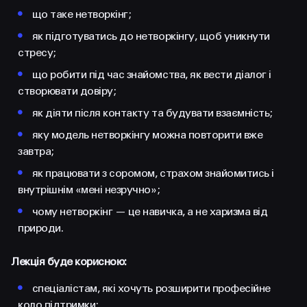
•
що таке нетворкінг;
•
як підготуватись до нетворкінгу, щоб уникнути
стресу;
•
що робити під час знайомства, як вести діалог і
створювати довіру;
•
як діяти після контакту та будувати взаємність;
•
яку модель нетворкінгу можна повторити вже
завтра;
•
як працювати з соромом, страхом знайомитись і
внутрішнім «мені незручно»;
•
чому нетворкінг — це навичка, а не харизма від
природи.
Лекція буде корисною:
•
спеціалістам, які хочуть розширити професійне
коло підтримки;